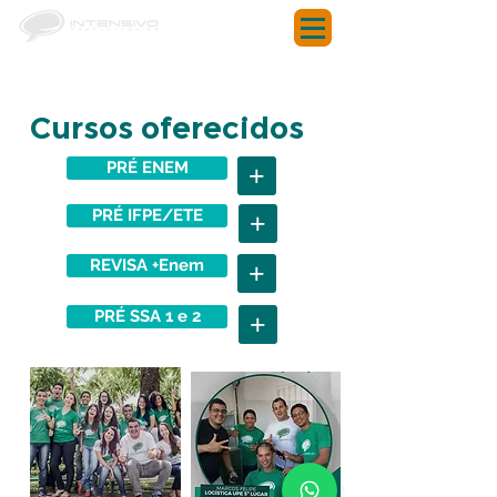
Cursos oferecidos
PRÉ ENEM
+
PRÉ IFPE/ETE
+
REVISA +Enem
+
PRÉ SSA 1 e 2
+